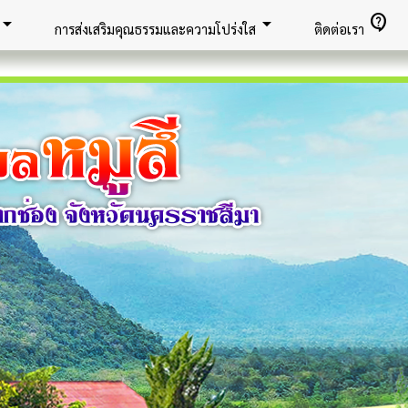
row_drop_down
arrow_drop_down
contact_support
การส่งเสริมคุณธรรมและความโปร่งใส
ติดต่อเรา