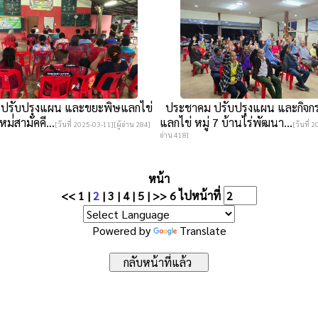
รับปรุงแผน และขยะพิษแลกไข่
ประชาคม ปรับปรุงแผน และกิจก
หม่่สามัคคี...
แลกไข่ หมู่ 7 บ้านไร่พัฒนา...
[วันที่ 2025-03-11][ผู้อ่าน 284]
[วันที่ 
อ่าน 418]
หน้า
<<
1
|
2
|
3
|
4
|
5
|
>>
6
ไปหน้าที่
Powered by
Translate