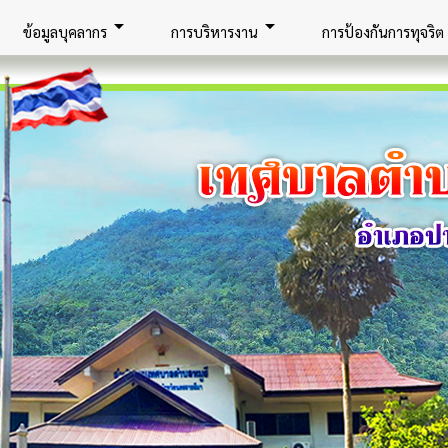
arrow_drop_down
arrow_drop_down
ar
ข้อมูลบุคลากร
การบริหารงาน
การป้องกันการทุจริต