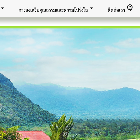
row_drop_down
arrow_drop_down
contact_support
การส่งเสริมคุณธรรมและความโปร่งใส
ติดต่อเรา