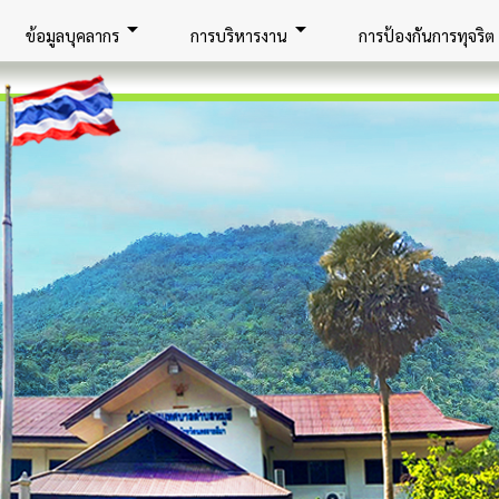
arrow_drop_down
arrow_drop_down
ar
ข้อมูลบุคลากร
การบริหารงาน
การป้องกันการทุจริต