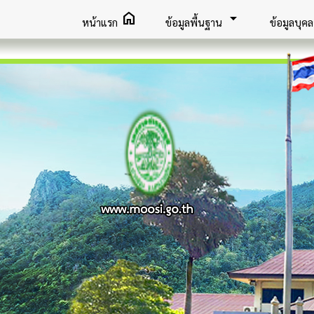
home
arrow_drop_down
หน้าแรก
ข้อมูลพื้นฐาน
ข้อมูลบุค