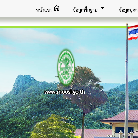
home
arrow_drop_down
หน้าแรก
ข้อมูลพื้นฐาน
ข้อมูลบุค