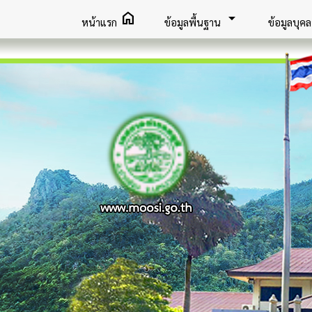
home
arrow_drop_down
หน้าแรก
ข้อมูลพื้นฐาน
ข้อมูลบุค