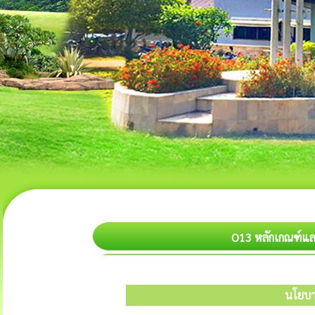
O13 หลักเกณฑ์แ
นโยบา