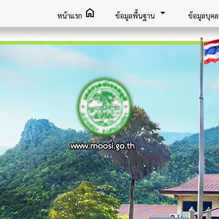
home
arrow_drop_down
หน้าแรก
ข้อมูลพื้นฐาน
ข้อมูลบุค